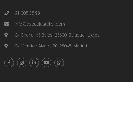
91 005 35 98
info@escuelaatelier.com
C/ Girona, 65 Bajos, 25600, Balaguer, Lleida
C/ Méndez Álvaro, 20, 28045, Madrid
Escuela Atelier | Copyright 2026
Información Legal
Política de Cookies
Tablón de Anuncios
Trabajamos con Aplazame