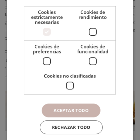
Educación Superior (EEES). Por otro lado, el Certificado
Cookies
Cookies de
también le abrirá las puertas de prestigiosas universidades
estrictamente
rendimiento
necesarias
gracias a su vinculación con el Círculo de Universidades
Hispanoamericanas UAIII, donde se encuentran instituciones
como la Universidad CLEA.
Cookies de
Cookies de
preferencias
funcionalidad
Por último, todos los diplomas tienen la posibilidad de llevar
la Apostilla de la Haya, mediante la que se reconoce y
garantiza la autenticidad y validez del Diploma en cualquier
Cookies no clasificadas
país firmante del convenio.
ACEPTAR TODO
RECHAZAR TODO