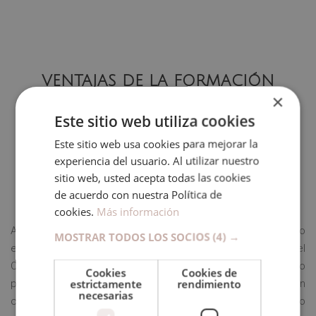
VENTAJAS DE LA FORMACIÓN
×
ONLINE
Este sitio web utiliza cookies
Este sitio web usa cookies para mejorar la
experiencia del usuario. Al utilizar nuestro
sitio web, usted acepta todas las cookies
de acuerdo con nuestra Política de
ESTUDIAR ONLINE
cookies.
Más información
Al matricularte en un curso online, se enviarán a tu correo
MOSTRAR TODOS LOS SOCIOS
(4) →
electrónico las claves de acceso a la plataforma. En el
Campus Virtual encontrarás todo el contenido de estudio
Cookies
Cookies de
estrictamente
rendimiento
para realizar la formación online. Podrás estudiar en línea, en
necesarias
cualquier dispositivo, o descargar el temario para estudiarlo