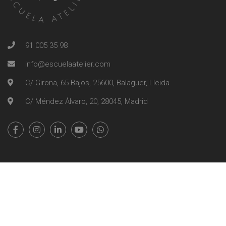
91 005 35 98
info@escuelaatelier.com
C/ Girona, 65 Bajos, 25600, Balaguer, Lleida
C/ Méndez Álvaro, 20, 28045, Madrid
Escuela Atelier | Copyright 2026
Información Legal
Política de Cookies
Tablón de Anuncios