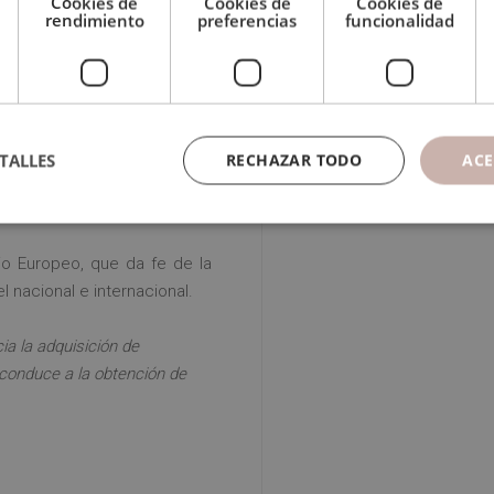
Cookies de
Cookies de
Cookies de
rendimiento
preferencias
funcionalidad
as pruebas de evaluación, el
ÁSTER DE ADIESTRAMIENTO
PERROS, PSICOLOGÍA Y
ESCUELA ATELIER, avalada por
TALLES
RECHAZAR TODO
ACE
ima institución española en
io Europeo, que da fe de la
el nacional e internacional.
ia la adquisición de
conduce a la obtención de