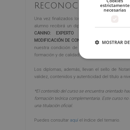
Cookies
RECONOCIMIENTO
estrictamente
necesarias
Una vez finalizados los estudios y superadas l
alumno recibirá un diploma que certifica el “
M
CANINO: EXPERTO EN ENCANTADOR DE 
MODIFICACIÓN DE CONDUCTA CANINA
”, de la 
MOSTRAR DE
nuestra condición de socios de la CECAP, máx
formación y de calidad.
Los diplomas, además, llevan el sello de Notar
validez, contenidos y autenticidad del título a niv
*El contenido del curso se encuentra orientado hac
formación teórica complementaria. Este curso no 
una titulación oficial.
Puedes consultar
aquí
el índice del temario.