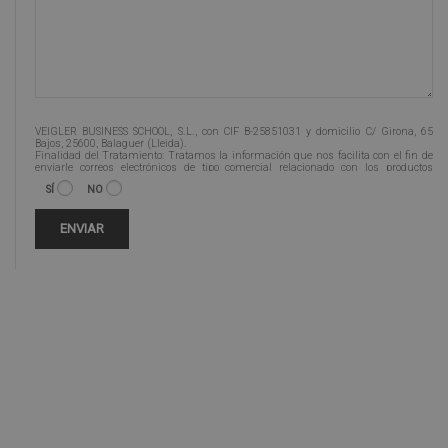
VEIGLER BUSINESS SCHOOL, S.L., con CIF B-25851031 y domicilio C/ Girona, 65
Bajos, 25600, Balaguer (Lleida).
Finalidad del Tratamiento: Tratamos la información que nos facilita con el fin de
enviarle correos electrónicos de tipo comercial relacionado con los productos
ofrecidos y otros tipo de productos que fueran de su interés.
SÍ
NO
Legitimación del tratamiento: Consentimiento del interesado.
Derechos: Puede ejercitar sus derechos identificándose suficientemente,
dirigiéndose a la dirección info@veiglerformacion.com.
Para más información consulte nuestra Política de Privacidad.
Desea recibir información comercial (vía telefónica y/o email):
Alternative: