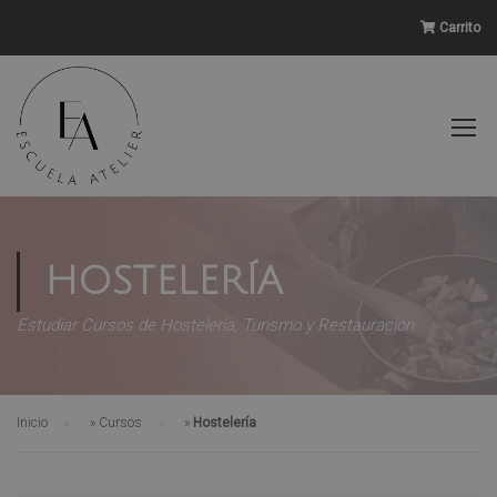
Carrito
HOSTELERÍA
Estudiar Cursos de Hostelería, Turismo y Restauración
Inicio
»
Cursos
»
Hostelería