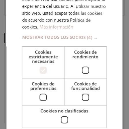
experiencia del usuario. Al utilizar nuestro
2.320€
580€
sitio web, usted acepta todas las cookies
de acuerdo con nuestra Política de
cookies.
Más información
MOSTRAR TODOS LOS SOCIOS
(4) →
ÁMBITOS DE ESTUDIO
ADMINISTRACIÓN Y EMPRESA
Cookies
Cookies de
estrictamente
rendimiento
CONSTRUCCIÓN
necesarias
DISEÑO
ESTÉTICA
Cookies de
Cookies de
HOSTELERÍA
preferencias
funcionalidad
MECÁNICA
MEDIO AMBIENTE
Cookies no clasificadas
SALUD
VETERINARIA